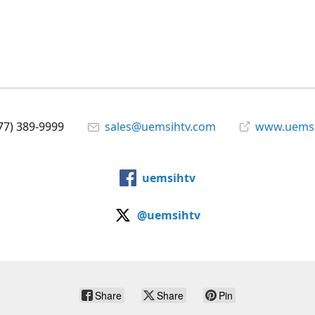
77) 389-9999
sales@uemsihtv.com
www.uems
uemsihtv
@uemsihtv
Share
Share
Pin