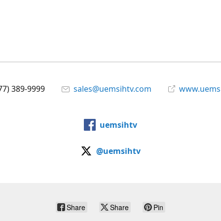
77) 389-9999
sales@uemsihtv.com
www.uems
uemsihtv
@uemsihtv
Share
Share
Pin