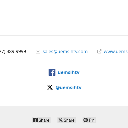
77) 389-9999
sales@uemsihtv.com
www.uems
uemsihtv
@uemsihtv
Share
Share
Pin